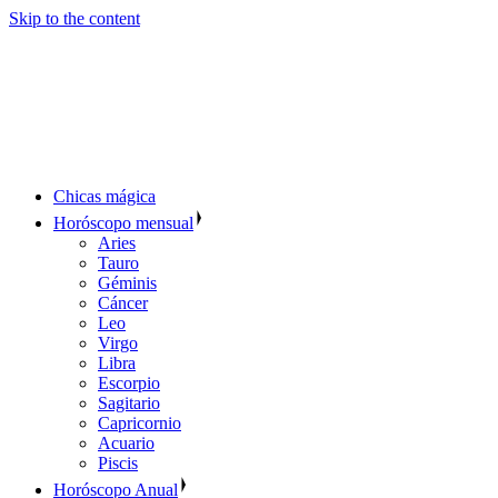
Skip to the content
Chicas mágica
Horóscopo mensual
Aries
Tauro
Géminis
Cáncer
Leo
Virgo
Libra
Escorpio
Sagitario
Capricornio
Acuario
Piscis
Horóscopo Anual