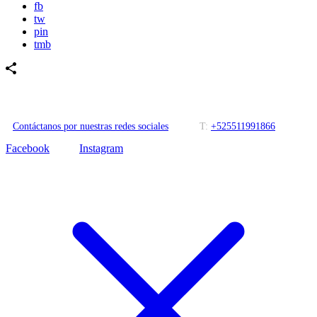
fb
tw
pin
tmb
Contáctanos por nuestras redes sociales
T:
+525511991866
Facebook
Instagram