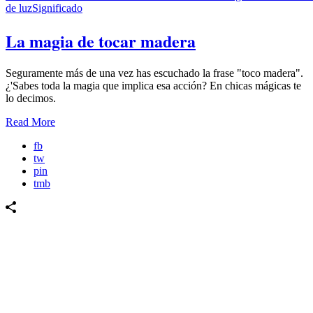
de luz
Significado
La magia de tocar madera
Seguramente más de una vez has escuchado la frase "toco madera".
¿'Sabes toda la magia que implica esa acción? En chicas mágicas te
lo decimos.
Read More
fb
tw
pin
tmb