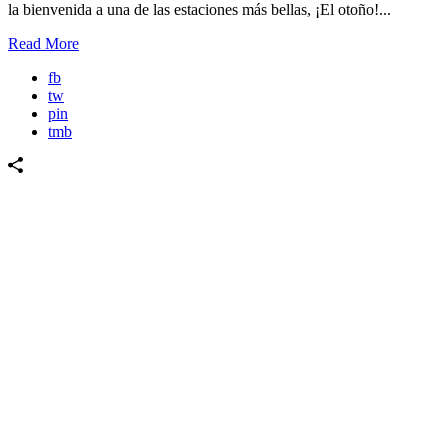
la bienvenida a una de las estaciones más bellas, ¡El otoño!...
Read More
fb
tw
pin
tmb