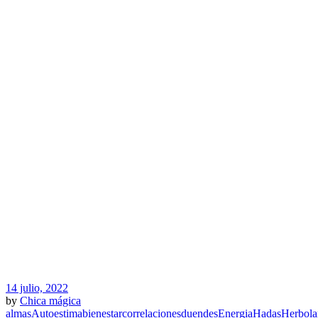
14 julio, 2022
by
Chica mágica
almas
Autoestima
bienestar
correlaciones
duendes
Energia
Hadas
Herbola