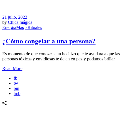
21 julio, 2022
by
Chica mágica
Energia
Magia
Rituales
¿Cómo congelar a una persona?
Es momento de que conozcas un hechizo que te ayudara a que las
personas tóxicas y envidiosas te dejen en paz y podamos brillar.
Read More
fb
tw
pin
tmb