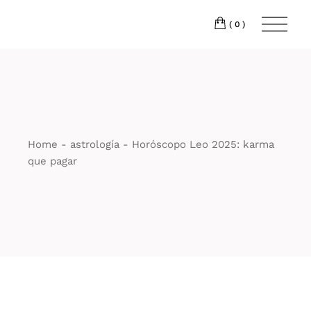
Skip
to
the
(0)
content
Home
astrología
Horóscopo Leo 2025: karma
que pagar