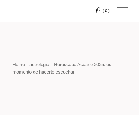
Skip
to
(0)
the
content
Home
astrología
Horóscopo Acuario 2025: es
momento de hacerte escuchar