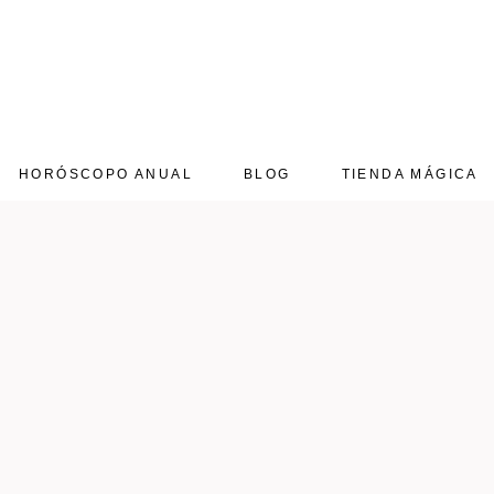
HORÓSCOPO ANUAL
BLOG
TIENDA MÁGICA
Aries 2025
Mi cuenta mágica
Tauro 2025
Carrito mágico
Géminis 2025
Checkout
Cáncer 2025
Leo 2025
Virgo 2025
Libra 2025
Escorpio 2025