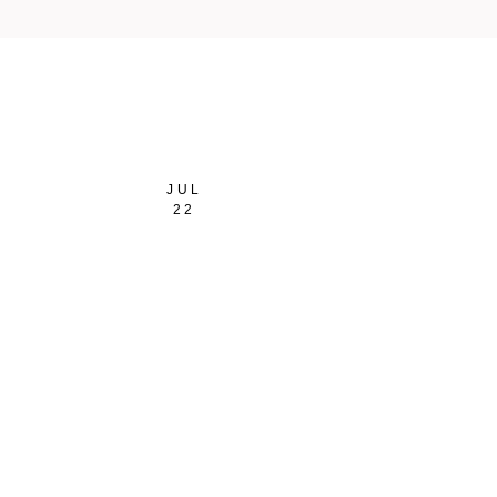
Sagitario
Capricornio
Acuario
Piscis
JUL
22