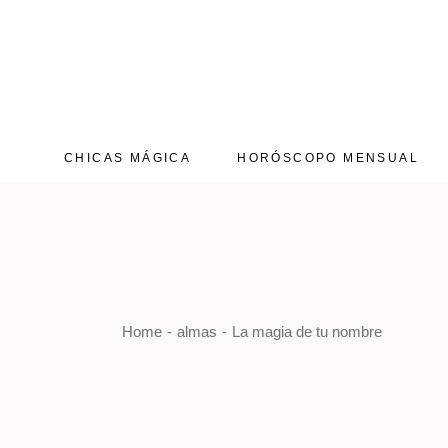
Skip
to
the
content
CHICAS MÁGICA
HORÓSCOPO MENSUAL
Aries
Tauro
Géminis
Cáncer
Home
almas
La magia de tu nombre
Leo
Virgo
Libra
Escorpio