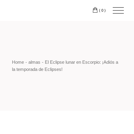
Skip
to
(0)
the
content
Home
almas
El Eclipse lunar en Escorpio: ¡Adiós a
la temporada de Eclipses!