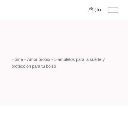
Skip
to
(0)
the
content
Home
Amor propio
5 amuletos para la suerte y
protección para tu bolso