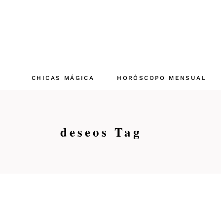
Skip
to
the
content
CHICAS MÁGICA
HORÓSCOPO MENSUAL
Aries
deseos Tag
Tauro
Géminis
Cáncer
Leo
Virgo
Libra
Escorpio