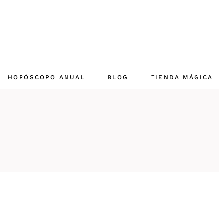
HORÓSCOPO ANUAL
BLOG
TIENDA MÁGICA
Aries 2025
Mi cuenta mágica
Tauro 2025
Carrito mágico
Géminis 2025
Checkout
Cáncer 2025
Leo 2025
Virgo 2025
Libra 2025
Escorpio 2025