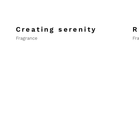
Sagitario 2025
Capricornio 2025
Acuario 2025
Creating serenity
R
Piscis 2025
Fragrance
Fr