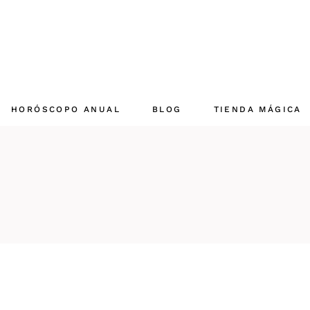
HORÓSCOPO ANUAL
BLOG
TIENDA MÁGICA
Aries 2025
Mi cuenta mágica
Tauro 2025
Carrito mágico
Géminis 2025
Checkout
Cáncer 2025
Leo 2025
Virgo 2025
Libra 2025
Escorpio 2025