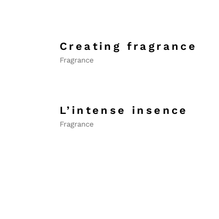
Sagitario
Capricornio
Acuario
Creating fragrance
Piscis
Fragrance
L’intense insence
Fragrance