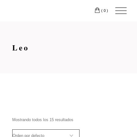
Skip
to
(0)
the
content
Leo
Mostrando todos los 15 resultados